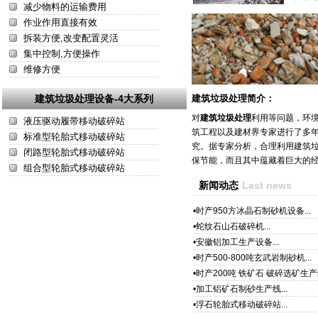
减少物料的运输费用
作业作用直接有效
拆装方便,改变配置灵活
集中控制,方便操作
维修方便
建筑垃圾处理设备-4大系列
建筑垃圾处理简介：
对
建筑垃圾处理
利用等问题，环
液压驱动履带移动破碎站
筑工程以及建材界专家进行了多
标准型轮胎式移动破碎站
究。据专家分析，合理利用建筑
闭路型轮胎式移动破碎站
保节能，而且其中蕴藏着巨大的
组合型轮胎式移动破碎站
新闻动态
Last news
•
时产950方冰晶石制砂机设备...
•
蛇纹石山石破碎机...
•
安徽铝加工生产设备...
•
时产500-800吨玄武岩制砂机...
•
时产200吨 铁矿石 破碎选矿生产线
•
加工铝矿石制砂生产线...
•
浮石轮胎式移动破碎站...